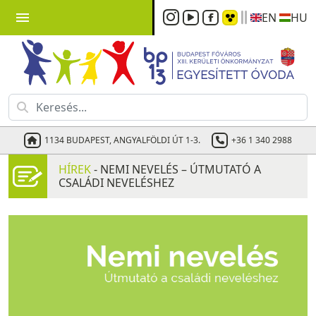
menu
EN
HU
1134 BUDAPEST, ANGYALFÖLDI ÚT 1-3.
+36 1 340 2988
HÍREK
- NEMI NEVELÉS – ÚTMUTATÓ A
CSALÁDI NEVELÉSHEZ