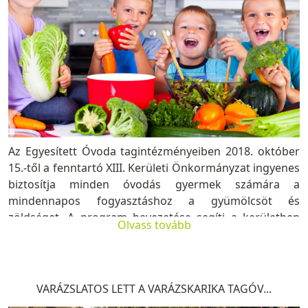
Az Egyesített Óvoda tagintézményeiben 2018. október
15.-től a fenntartó XIII. Kerületi Önkormányzat ingyenes
biztosítja minden óvodás gyermek számára a
mindennapos fogyasztáshoz a gyümölcsöt és
zöldséget. A program bevezetése segíti a kerületben
Olvass tovább
élő óvodáskorú gyermekek...
VARÁZSLATOS LETT A VARÁZSKARIKA TAGÓV...