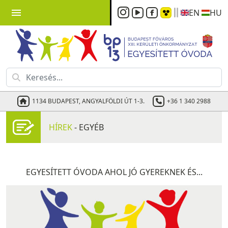
menu
EN
HU
1134 BUDAPEST, ANGYALFÖLDI ÚT 1-3.
+36 1 340 2988
HÍREK
- EGYÉB
EGYESÍTETT ÓVODA AHOL JÓ GYEREKNEK ÉS...