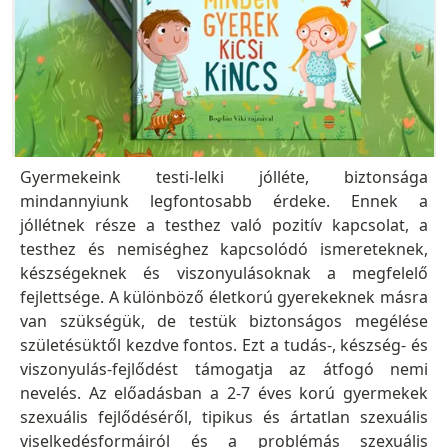
Gyermekeink testi-lelki jólléte, biztonsága
mindannyiunk legfontosabb érdeke. Ennek a
jóllétnek része a testhez való pozitív kapcsolat, a
testhez és nemiséghez kapcsolódó ismereteknek,
készségeknek és viszonyulásoknak a megfelelő
fejlettsége. A különböző életkorú gyerekeknek másra
van szükségük, de testük biztonságos megélése
születésüktől kezdve fontos. Ezt a tudás-, készség- és
viszonyulás-fejlődést támogatja az átfogó nemi
nevelés. Az előadásban a 2-7 éves korú gyermekek
szexuális fejlődéséről, tipikus és ártatlan szexuális
viselkedésformáiról és a problémás szexuális