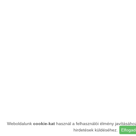
Weboldalunk
cookie-kat
használ a felhasználói élmény javításáho
hirdetések küldéséhez.
Elfoga