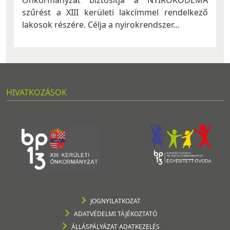
Önkormányzat biztosítja a NYIROKÖDÉMA
szűrést a XIII kerületi lakcímmel rendelkező
lakosok részére. Célja a nyirokrendszer...
HIVATKOZÁSOK
JOGNYILATKOZAT
ADATVÉDELMI TÁJÉKOZTATÓ
ÁLLÁSPÁLYÁZAT ADATKEZELÉS