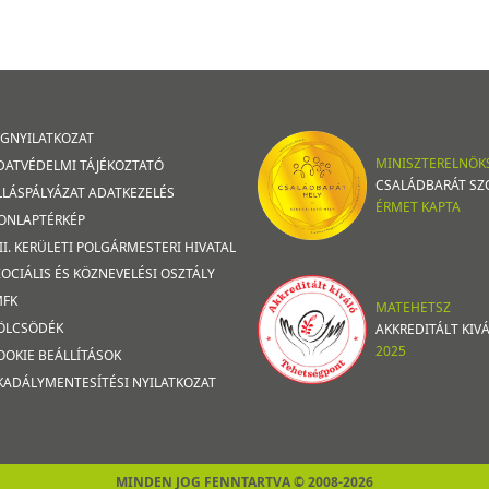
OGNYILATKOZAT
MINISZTERELNÖK
DATVÉDELMI TÁJÉKOZTATÓ
CSALÁDBARÁT SZ
LLÁSPÁLYÁZAT ADATKEZELÉS
ÉRMET KAPTA
ONLAPTÉRKÉP
III. KERÜLETI POLGÁRMESTERI HIVATAL
ZOCIÁLIS ÉS KÖZNEVELÉSI OSZTÁLY
MFK
MATEHETSZ
ÖLCSÖDÉK
AKKREDITÁLT KI
2025
OOKIE BEÁLLÍTÁSOK
KADÁLYMENTESÍTÉSI NYILATKOZAT
MINDEN JOG FENNTARTVA © 2008-2026