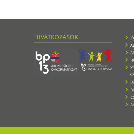
HIVATKOZÁSOK
J
A
Á
H
X
S
I
B
C
A