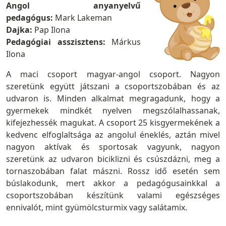
Angol anyanyelvű
pedagógus:
Mark Lakeman
Dajka:
Pap Ilona
Pedagógiai asszisztens:
Márkus
Ilona
A maci csoport magyar-angol csoport. Nagyon
szeretünk együtt játszani a csoportszobában és az
udvaron is. Minden alkalmat megragadunk, hogy a
gyermekek mindkét nyelven megszólalhassanak,
kifejezhessék magukat.
A csoport 25 kisgyermekének a
kedvenc elfoglaltsága az angolul éneklés, aztán mivel
nagyon aktívak és sportosak vagyunk, nagyon
szeretünk az udvaron biciklizni és csúszdázni, meg a
tornaszobában falat mászni. Rossz idő esetén sem
búslakodunk, mert akkor a pedagógusainkkal a
csoportszobában készítünk valami egészséges
ennivalót, mint gyümölcsturmix vagy salátamix.