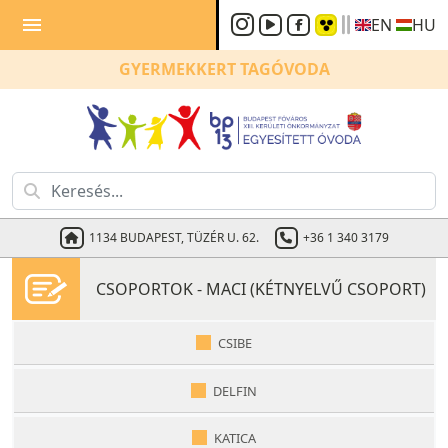
menu
EN
HU
GYERMEKKERT
TAGÓVODA
1134 BUDAPEST, TÜZÉR U. 62.
+36 1 340 3179
CSOPORTOK - MACI (KÉTNYELVŰ CSOPORT)
CSIBE
DELFIN
KATICA