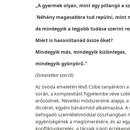
„A gyermek olyan, mint egy pillangó a s
Néhány magasabbra tud repülni, mint 
de mindegyik a legjobb tudása szerint re
Miért is hasonlítanád össze őket?
Mindegyik más, mindegyik különleges,
mindegyik gyönyörű.”
(Ismeretlen szerző)
Az óvoda emeletén lévő Csibe tanyánkon a 
során, a komplexitást figyelembe véve szél
erősödnek. Nevelési módszereink alapja, a 
dicséret, egyéni bánásmód alkalmazása. A g
befogadó szemléletmóddal összhangban nagy
egyéniségének a megismerésére, és az egy
konfliktuskezelés, a társaik iránti érzéken