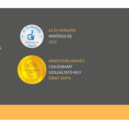
AZ ÉV HONLAPJA
MINŐSÉGI DÍJ
2022
L
MINISZTERELNÖKSÉG:
CSALÁDBARÁT
SZOLGÁLTATÓ HELY
ÉRMET KAPTA