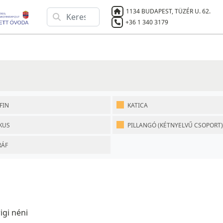
1134 BUDAPEST, TÜZÉR U. 62.
+36 1 340 3179
FIN
KATICA
KUS
PILLANGÓ (KÉTNYELVŰ CSOPORT)
RÁF
k:
igi néni