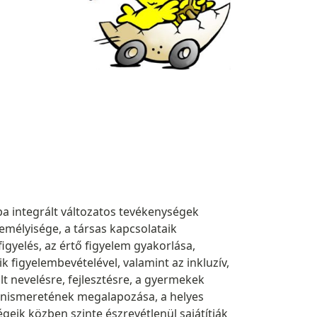
a integrált változatos tevékenységek
emélyisége, a társas kapcsolataik
gyelés, az értő figyelem gyakorlása,
figyelembevételével, valamint az inkluzív,
 nevelésre, fejlesztésre, a gyermekek
önismeretének megalapozása, a helyes
geik közben szinte észrevétlenül sajátítják