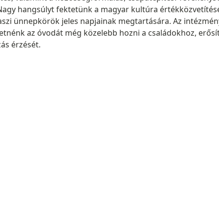
 Nagy hangsúlyt fektetünk a magyar kultúra értékközvetítés
avaszi ünnepkörök jeles napjainak megtartására. Az intéz
retnénk az óvodát még közelebb hozni a családokhoz, erősít
ás érzését.