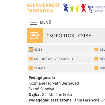
GYERMEKKERT
TAGÓVODA
MENÜ
CSOPORTOK - CSIBE
CSIBE
DEL
MACI (KÉTNYELVŰ CSOPORT)
MÓ
TEKNŐS
ZSI
Pedagóguso
Kozmáné Horváth Bernadett
Szabó Orsolya
Dajka:
Gál Attiláné Erika
Pedagógiai asszisztens
: Jánni Ferencné, Br