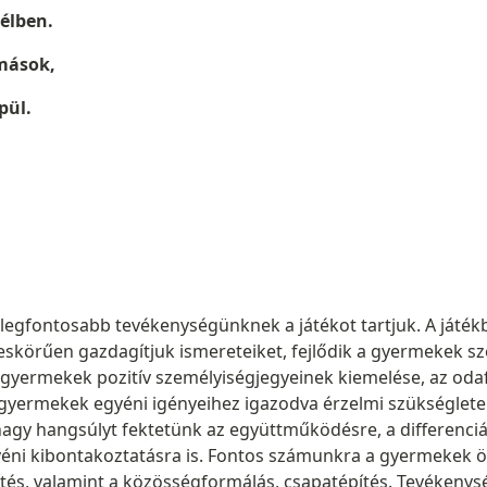
zélben.
mások,
pül.
legfontosabb tevékenységünknek a játékot tartjuk. A játékb
eskörűen gazdagítjuk ismereteiket, fejlődik a gyermekek sz
gyermekek pozitív személyiségjegyeinek kiemelése, az odafi
yermekek egyéni igényeihez igazodva érzelmi szükségleteik 
 hangsúlyt fektetünk az együttműködésre, a differenciált
éni kibontakoztatásra is. Fontos számunkra a gyermekek 
yítés, valamint a közösségformálás, csapatépítés. Tevékenysé