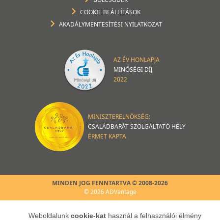
COOKIE BEÁLLÍTÁSOK
AKADÁLYMENTESÍTÉSI NYILATKOZAT
AZ ÉV HONLAPJA
MINŐSÉGI DÍJ
2022
MINISZTERELNÖKSÉG:
CSALÁDBARÁT SZOLGÁLTATÓ HELY
ÉRMET KAPTA
MINDEN JOG FENNTARTVA © 2008-2026
© 2026 ADVantage
Weboldalunk
cookie-kat
használ a felhasználói élmény