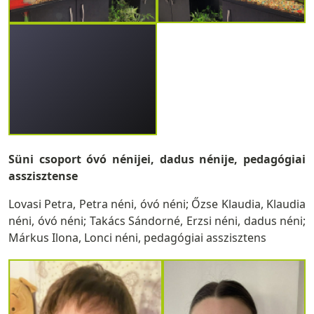
Süni csoport óvó nénijei, dadus nénije, pedagógiai
asszisztense
Lovasi Petra, Petra néni, óvó néni; Őzse Klaudia, Klaudia
néni, óvó néni; Takács Sándorné, Erzsi néni, dadus néni;
Márkus Ilona, Lonci néni, pedagógiai asszisztens