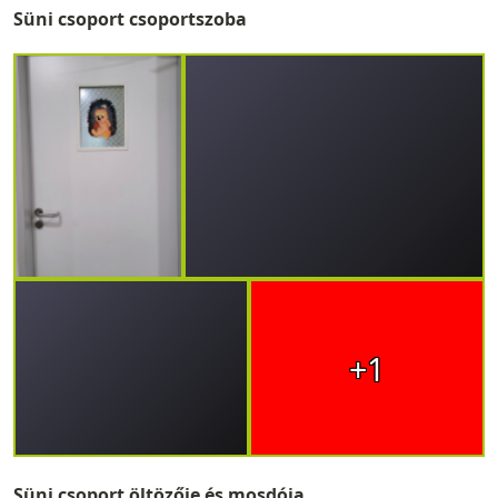
Süni csoport csoportszoba
+1
Süni csoport öltözője és mosdója