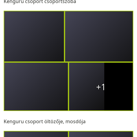
Kenguru csoport csoportszoba
+1
Kenguru csoport öltözője, mosdója