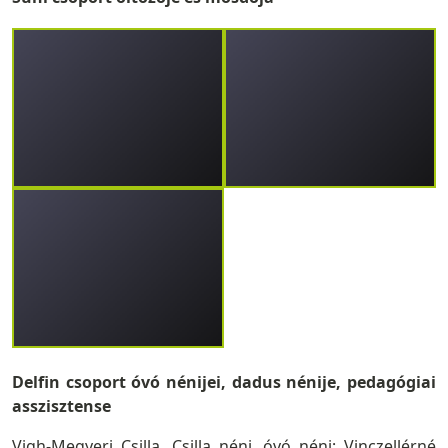
Delfin csoport óvó nénijei, dadus nénije, pedagógiai
asszisztense
Vigh-Megyeri Csilla, Csilla néni, óvó néni; Vinczellérné