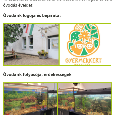
óvodás éveidet:
Óvodánk logója és bejárata:
Óvodánk folyosója, érdekességek