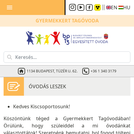
menu
EN
HU
GYERMEKKERT
TAGÓVODA
1134 BUDAPEST, TÜZÉR U. 62.
+36 1 340 3179
ÓVODÁS LESZEK
Kedves Kiscsoportosunk!
Köszöntünk téged a Gyermekkert Tagóvodában!
Örülünk, hogy szüleiddel a mi óvodánkat
választottátok! Szeretnénk bemutatni, hol fogod tölteni