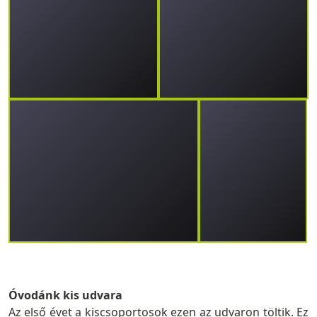
Óvodánk kis udvara
Az első évet a kiscsoportosok ezen az udvaron töltik. Ez