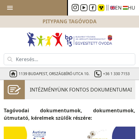
menu
EN
HU
PITYPANG
TAGÓVODA
1139 BUDAPEST, ORSZÁGBÍRÓ UTCA 10.
+36 1 330 7153
INTÉZMÉNYÜNK FONTOS DOKUMENTUMAI
Tagóvodai dokumentumok, dokumentumok,
útmutató, kérelmek szülők részére: