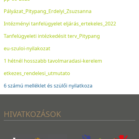
Pályázat_Pitypang_Erdelyi_Zsuzsanna
Intézményi tanfelügyelet eljárás_ertekeles_2022
Tanfelügyeleti intézkedésit terv_Pitypang
eu-szuloi-nyilakozat
1 hétnél hosszabb tavolmaradasi-kerelem
etkezes_rendelesi_utmutato
6 számú melléklet és szülői nyilatkoza
HIVATKOZÁSOK