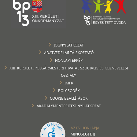
JOGNYILATKOZAT
ADATVÉDELMI TÁJÉKOZTATÓ
HONLAPTÉRKÉP
XIII. KERÜLETI POLGÁRMESTERI HIVATAL SZOCIÁLIS ÉS KÖZNEVELÉSI
OSZTÁLY
IMFK
BÖLCSÖDÉK
COOKIE BEÁLLÍTÁSOK
AKADÁLYMENTESÍTÉSI NYILATKOZAT
AZ ÉV HONLAPJA
MINŐSÉGI DÍJ