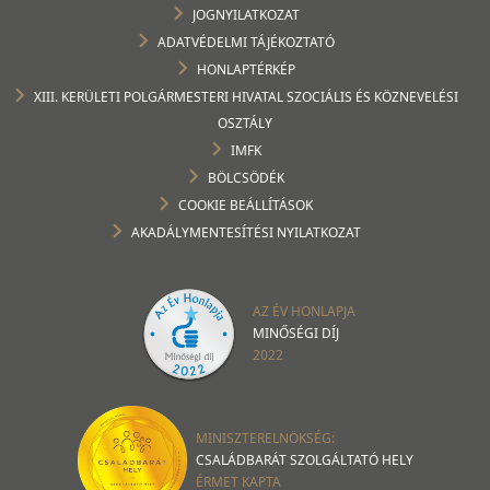
JOGNYILATKOZAT
ADATVÉDELMI TÁJÉKOZTATÓ
HONLAPTÉRKÉP
XIII. KERÜLETI POLGÁRMESTERI HIVATAL SZOCIÁLIS ÉS KÖZNEVELÉSI
OSZTÁLY
IMFK
BÖLCSÖDÉK
COOKIE BEÁLLÍTÁSOK
AKADÁLYMENTESÍTÉSI NYILATKOZAT
AZ ÉV HONLAPJA
MINŐSÉGI DÍJ
2022
MINISZTERELNÖKSÉG:
CSALÁDBARÁT SZOLGÁLTATÓ HELY
ÉRMET KAPTA