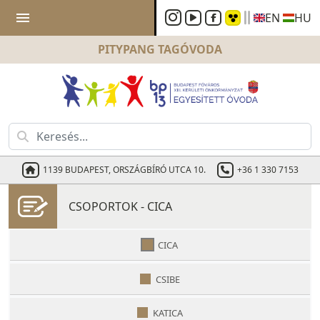
menu
EN
HU
PITYPANG
TAGÓVODA
1139 BUDAPEST, ORSZÁGBÍRÓ UTCA 10.
+36 1 330 7153
CSOPORTOK - CICA
CICA
CSIBE
KATICA