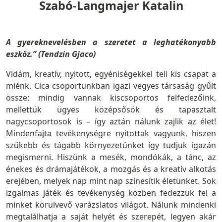
Szabó-Langmajer Katalin
A gyereknevelésben a szeretet a leghatékonyabb
eszköz.” (Tendzin Gjaco)
Vidám, kreatív, nyitott, egyéniségekkel teli kis csapat a
miénk. Cica csoportunkban igazi vegyes társaság gyűlt
össze: mindig vannak kiscsoportos felfedezőink,
mellettük ügyes középsősök és tapasztalt
nagycsoportosok is – így aztán nálunk zajlik az élet!
Mindenfajta tevékenységre nyitottak vagyunk, hiszen
szűkebb és tágabb környezetünket így tudjuk igazán
megismerni. Hiszünk a mesék, mondókák, a tánc, az
énekes és drámajátékok, a mozgás és a kreatív alkotás
erejében, melyek nap mint nap színesítik életünket. Sok
izgalmas játék és tevékenység közben fedezzük fel a
minket körülvevő varázslatos világot. Nálunk mindenki
megtalálhatja a saját helyét és szerepét, legyen akár