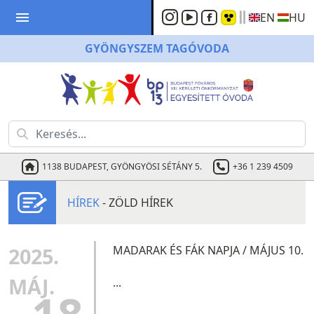
menu
EN
HU
GYÖNGYSZEM
TAGÓVODA
1138 BUDAPEST, GYÖNGYÖSI SÉTÁNY 5.
+36 1 239 4509
HÍREK
- ZÖLD HÍREK
2025.
MADARAK ÉS FÁK NAPJA / MÁJUS 10.
MÁJ.
...