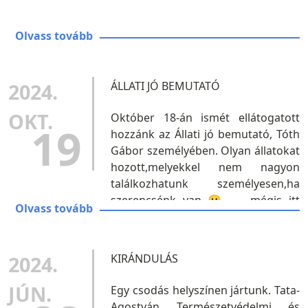
Olvass tovább
2024.
ÁLLATI JÓ BEMUTATÓ
OKT.
Október 18-án ismét ellátogatott
19
hozzánk az Állati jó bemutató, Tóth
Gábor személyében. Olyan állatokat
hozott,melyekkel nem nagyon
találkozhatunk személyesen,ha
szerencsénk van 🙂 – mégis itt
Olvass tovább
laknak velünk,körülöttünk. Sufni az
egér, Lufi a patkány, Gumi a
görény,...
2024.
KIRÁNDULÁS
JÚN.
Egy csodás helyszínen jártunk. Tata-
Agostyán Természetvédelmi és