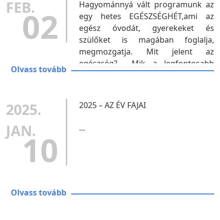
FEB.
Hagyománnyá vált programunk az
02
egy hetes EGÉSZSÉGHÉT,ami az
egész óvodát, gyerekeket és
szülőket is magában foglalja,
megmozgatja. Mit jelent az
egészség? Mik a legfontosabb
Olvass tovább
tevékenységek,amik hozzájárulnak
ahhoz,hogy egészségesek
maradjunk? Hogyan táplálkozzunk
2025.
2025 – AZ ÉV FAJAI
egészségesen?...
JAN.
...
10
Olvass tovább