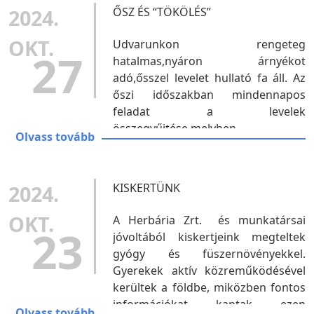
2024.
ŐSZ ÉS “TÖKÖLÉS”
OKT.
Udvarunkon rengeteg
27
hatalmas,nyáron árnyékot
adó,ősszel levelet hullató fa áll. Az
őszi időszakban mindennapos
feladat a levelek
összegyűjtése,melyben
Olvass tovább
gyermekeink nagyon lelkes segítői
kertészünknek. Ám az összegyűjtött
levelek játékra is csábítanak, hiszen
2024.
KISKERTÜNK
bele lehet ugrani és...
OKT.
A Herbária Zrt. és munkatársai
23
jóvoltából kiskertjeink megteltek
gyógy és füszernövényekkel.
Gyerekek aktív közreműködésével
kerültek a földbe, miközben fontos
információkat kaptak ezen
Olvass tovább