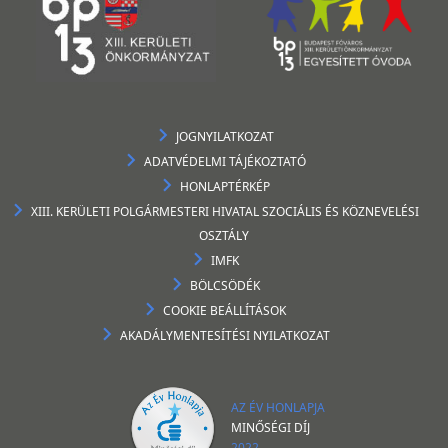
JOGNYILATKOZAT
ADATVÉDELMI TÁJÉKOZTATÓ
HONLAPTÉRKÉP
XIII. KERÜLETI POLGÁRMESTERI HIVATAL SZOCIÁLIS ÉS KÖZNEVELÉSI
OSZTÁLY
IMFK
BÖLCSÖDÉK
COOKIE BEÁLLÍTÁSOK
AKADÁLYMENTESÍTÉSI NYILATKOZAT
AZ ÉV HONLAPJA
MINŐSÉGI DÍJ
2022