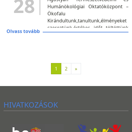
28
Humánökológiai Oktatóközpont –
Ökofalu
Kirándultunk,tanultunk,élményeket
szereztünk,értékes időt töltöttünk
Olvass tovább
együtt, elmélyedtünk a természet
csodáiban,
leengedtünk,feltöltődtünk. ...
1
2
»
HIVATKOZÁSOK