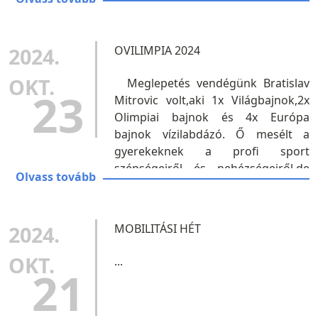
növények
fontosságáról,felhasználási
lehetőségeiről. ...
2024.
OVILIMPIA 2024
OKT.
Meglepetés vendégünk Bratislav
23
Mitrovic volt,aki 1x Világbajnok,2x
Olimpiai bajnok és 4x Európa
bajnok vízilabdázó. Ő mesélt a
gyerekeknek a profi sport
szépségeiről és nehézségeiről,de
Olvass tovább
mindenekelőtt a mozgás, a sport
fontosságáról. A hét minden
napjára jutott sportolási...
2024.
MOBILITÁSI HÉT
OKT.
...
21