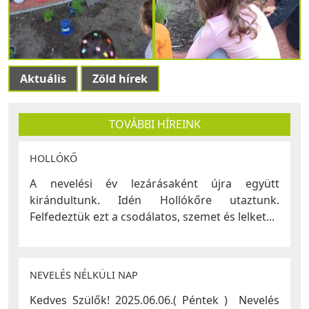
Aktuális
Zöld hírek
TOVÁBBI HÍREINK
HOLLÓKŐ
A nevelési év lezárásaként újra együtt
kirándultunk. Idén Hollókőre utaztunk.
Felfedeztük ezt a csodálatos, szemet és lelket...
NEVELÉS NÉLKÜLI NAP
Kedves Szülők! 2025.06.06.( Péntek ) Nevelés