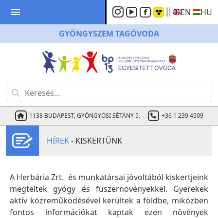
menu
EN
HU
GYÖNGYSZEM
TAGÓVODA
1138 BUDAPEST, GYÖNGYÖSI SÉTÁNY 5.
+36 1 239 4509
HÍREK
- KISKERTÜNK
A Herbária Zrt. és munkatársai jóvoltából kiskertjeink
megteltek gyógy és füszernövényekkel. Gyerekek
aktív közreműködésével kerültek a földbe, miközben
fontos információkat kaptak ezen növények