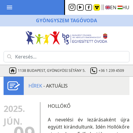
menu
EN
HU
GYÖNGYSZEM
TAGÓVODA
1138 BUDAPEST, GYÖNGYÖSI SÉTÁNY 5.
+36 1 239 4509
HÍREK
- AKTUÁLIS
2025.
HOLLÓKŐ
JÚN.
A nevelési év lezárásaként újra
együtt kirándultunk. Idén Hollókőre