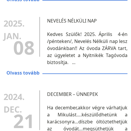
2025.
NEVELÉS NÉLKÜLI NAP
JAN.
Kedves Szülők! 2025. Április 4-én
08
/pénteken/, Nevelés Nélküli nap lesz
óvodánkban!! Az óvoda ZÁRVA tart,
az ügyeletet a Nyitnikék Tagóvoda
biztosítja. ...
Olvass tovább
2024.
DECEMBER – ÜNNEPEK
DEC.
Ha december,akkor végre várhatjuk
21
a Mikulást….készülődhetünk a
karácsonyra…díszbe öltöztethetjük
az óvodát…megsüthetjük a