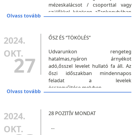
mézeskalácsot / csoporttal vagy
szülőkkel közösen aTankonyhában
Olvass tovább
…megérkeznek a karácsonyfák a
csoportokba és az ajándékok is a...
2024.
ŐSZ ÉS “TÖKÖLÉS”
OKT.
Udvarunkon rengeteg
27
hatalmas,nyáron árnyékot
adó,ősszel levelet hullató fa áll. Az
őszi időszakban mindennapos
feladat a levelek
összegyűjtése,melyben
Olvass tovább
gyermekeink nagyon lelkes segítői
kertészünknek. Ám az összegyűjtött
levelek játékra is csábítanak, hiszen
2024.
28 POZITÍV MONDAT
bele lehet ugrani és...
OKT.
...