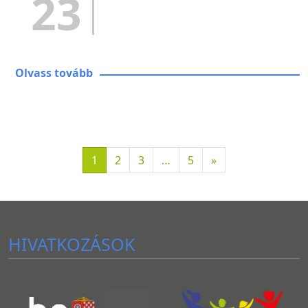
23
Olvass tovább
1
2
3
…
5
»
HIVATKOZÁSOK