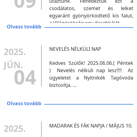
09
utaztunk. Felfedeztük ezt a
csodálatos, szemet és lelket
egyaránt gyönyörködtető kis falut,
a Világörökség egy darabkáját. ...
Olvass tovább
2025.
NEVELÉS NÉLKÜLI NAP
JÚN.
Kedves Szülők! 2025.06.06.( Péntek
04
) Nevelés nélküli nap lesz!!!! Az
ügyeletet a Nyitnikék Tagóvoda
biztosítja. ...
Olvass tovább
2025.
MADARAK ÉS FÁK NAPJA / MÁJUS 10.