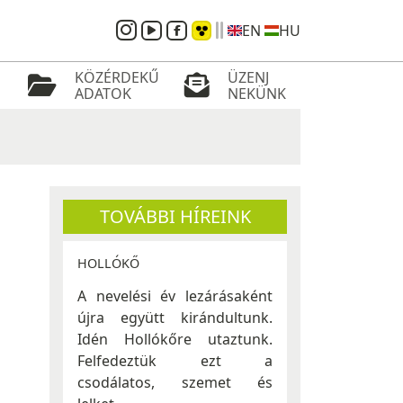
EN
HU
KÖZÉRDEKŰ
ÜZENJ
ADATOK
NEKÜNK
TOVÁBBI HÍREINK
HOLLÓKŐ
A nevelési év lezárásaként
újra együtt kirándultunk.
Idén Hollókőre utaztunk.
Felfedeztük ezt a
csodálatos, szemet és