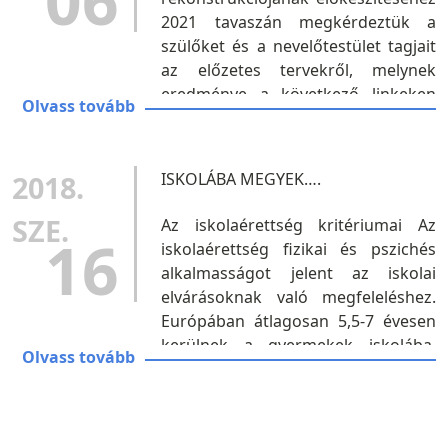
06
2021 tavaszán megkérdeztük a
szülőket és a nevelőtestület tagjait
az előzetes tervekről, melynek
eredménye a következő linkeken
Olvass tovább
érhető el: SMART óvoda program
szülői vélemények SMART óvoda
program nevelőtestületi...
2018.
ISKOLÁBA MEGYEK….
SZE.
Az iskolaérettség kritériumai Az
16
iskolaérettség fizikai és pszichés
alkalmasságot jelent az iskolai
elvárásoknak való megfeleléshez.
Európában átlagosan 5,5-7 évesen
kerülnek a gyermekek iskolába.
Olvass tovább
Magyarországon a közoktatási
törvény értelmében, abban az
évben válik iskolakötelessé...