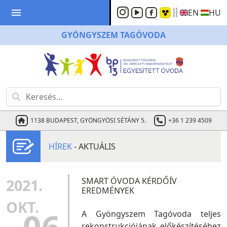
menu
EN
HU
GYÖNGYSZEM
TAGÓVODA
1138 BUDAPEST, GYÖNGYÖSI SÉTÁNY 5.
+36 1 239 4509
HÍREK
- AKTUÁLIS
2021.
SMART ÓVODA KÉRDŐÍV
EREDMÉNYEK
OKT.
A Gyöngyszem Tagóvoda teljes
rekonstrukciójának előkészítéséhez