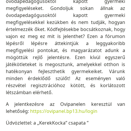
óvodapedagógusoktól kapott gyermeki
megfigyeléseket. Gondoljuk sokan állnak az
óvodapedagógusoktól kapott gyermeki
megfigyelésekkel kezükben és nem tudják, hogyan
értelmezzék őket. Kódfejtésekbe bocsátkoznak, hogy
vajon ez meg ez mit is jelenthet? Ezen a fórumon
lépésről lépésre áttekintjük a leggyakoribb
megfigyelési pontokat, és magyarázatot adunk a
mögöttük rejlő jelentésre. Ezen kívül egyszerű
játékötleteket is megosztunk, amelyekkel otthon is
hatékonyan fejleszthetik gyermekeiket. Várunk
minden érdeklődő szülőt! Az eseményen való
részvétel regisztrációhoz kötött, és korlátozott
létszámban elérhető.
A jelentkezésre az Ovipanelen keresztül van
lehetőség:
https://ovipanel.bp13.hu/login
Üdvözlettel: a „KerekKocka” csapata ”