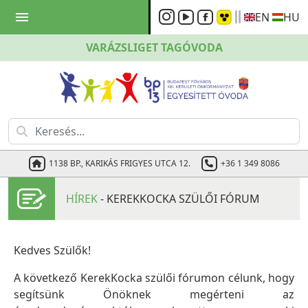
menu
EN
HU
VARÁZSLIGET
TAGÓVODA
1138 BP., KARIKÁS FRIGYES UTCA 12.
+36 1 349 8086
HÍREK
- KEREKKOCKA SZÜLŐI FÓRUM
Kedves Szülők!
A következő KerekKocka szülői fórumon célunk, hogy
segítsünk Önöknek megérteni az