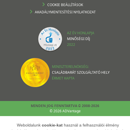
COOKIE BEÁLLÍTÁSOK
AKADÁLYMENTESÍTÉSI NYILATKOZAT
AZ ÉV HONLAPJA
MINŐSÉGI DÍJ
2022
MINISZTERELNÖKSÉG:
CSALÁDBARÁT SZOLGÁLTATÓ HELY
ÉRMET KAPTA
MINDEN JOG FENNTARTVA © 2008-2026
© 2026 ADVantage
Weboldalunk
cookie-kat
használ a felhasználói élmény