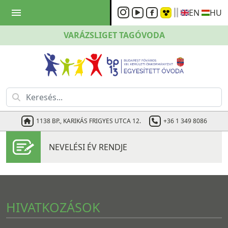
menu
EN
HU
VARÁZSLIGET
TAGÓVODA
1138 BP., KARIKÁS FRIGYES UTCA 12.
+36 1 349 8086
NEVELÉSI ÉV RENDJE
HIVATKOZÁSOK