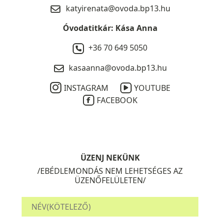
katyirenata@ovoda.bp13.hu
Óvodatitkár: Kása Anna
+36 70 649 5050
kasaanna@ovoda.bp13.hu
INSTAGRAM
YOUTUBE
FACEBOOK
ÜZENJ NEKÜNK
/EBÉDLEMONDÁS NEM LEHETSÉGES AZ
ÜZENŐFELÜLETEN/