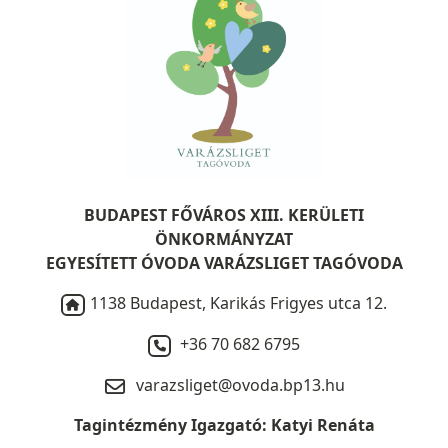
BUDAPEST FŐVÁROS XIII. KERÜLETI
ÖNKORMÁNYZAT
EGYESÍTETT ÓVODA VARÁZSLIGET TAGÓVODA
1138 Budapest, Karikás Frigyes utca 12.
+36 70 682 6795
varazsliget@ovoda.bp13.hu
Tagintézmény Igazgató: Katyi Renáta