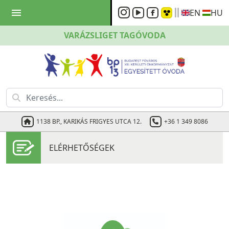
menu
EN
HU
VARÁZSLIGET
TAGÓVODA
1138 BP., KARIKÁS FRIGYES UTCA 12.
+36 1 349 8086
ELÉRHETŐSÉGEK