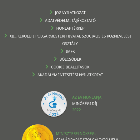
JOGNYILATKOZAT
ADATVÉDELMI TÁJÉKOZTATÓ
HONLAPTÉRKÉP
XIII. KERÜLETI POLGÁRMESTERI HIVATAL SZOCIÁLIS ÉS KÖZNEVELÉSI
OSZTÁLY
IMFK
BÖLCSÖDÉK
COOKIE BEÁLLÍTÁSOK
AKADÁLYMENTESÍTÉSI NYILATKOZAT
AZ ÉV HONLAPJA
MINŐSÉGI DÍJ
2022
MINISZTERELNÖKSÉG:
CSALÁDBARÁT SZOLGÁLTATÓ HELY