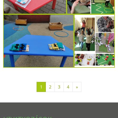
+7
1
2
3
4
»