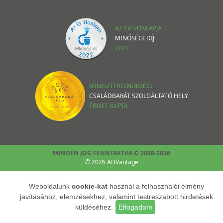
AZ ÉV HONLAPJA
MINŐSÉGI DÍJ
2022
MINISZTERELNÖKSÉG:
CSALÁDBARÁT SZOLGÁLTATÓ HELY
ÉRMET KAPTA
MINDEN JOG FENNTARTVA © 2008-2026
© 2026 ADVantage
Weboldalunk
cookie-kat
használ a felhasználói élmény
javításához, elemzésekhez, valamint testreszabott hirdetések
küldéséhez.
Elfogadom