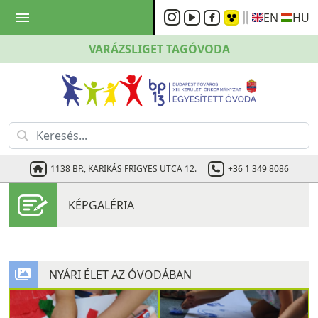
menu
EN
HU
VARÁZSLIGET
TAGÓVODA
1138 BP., KARIKÁS FRIGYES UTCA 12.
+36 1 349 8086
KÉPGALÉRIA
NYÁRI ÉLET AZ ÓVODÁBAN