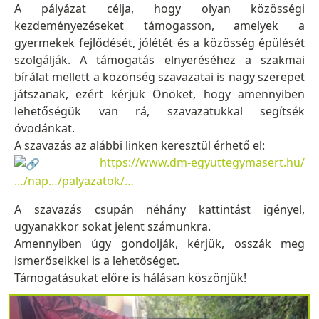
A pályázat célja, hogy olyan közösségi
kezdeményezéseket támogasson, amelyek a
gyermekek fejlődését, jólétét és a közösség épülését
szolgálják. A támogatás elnyeréséhez a szakmai
bírálat mellett a közönség szavazatai is nagy szerepet
játszanak, ezért kérjük Önöket, hogy amennyiben
lehetőségük van rá, szavazatukkal segítsék
óvodánkat.
A szavazás az alábbi linken keresztül érhető el:
https://www.dm-egyuttegymasert.hu/
…/nap…/palyazatok/…
A szavazás csupán néhány kattintást igényel,
ugyanakkor sokat jelent számunkra.
Amennyiben úgy gondolják, kérjük, osszák meg
ismerőseikkel is a lehetőséget.
Támogatásukat előre is hálásan köszönjük!