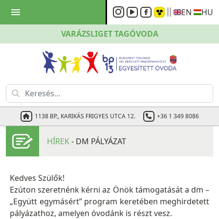
menu
EN
HU
VARÁZSLIGET
TAGÓVODA
1138 BP., KARIKÁS FRIGYES UTCA 12.
+36 1 349 8086
HÍREK
- DM PÁLYÁZAT
Kedves Szülők!
Ezúton szeretnénk kérni az Önök támogatását a dm –
„Együtt egymásért” program keretében meghirdetett
pályázathoz, amelyen óvodánk is részt vesz.