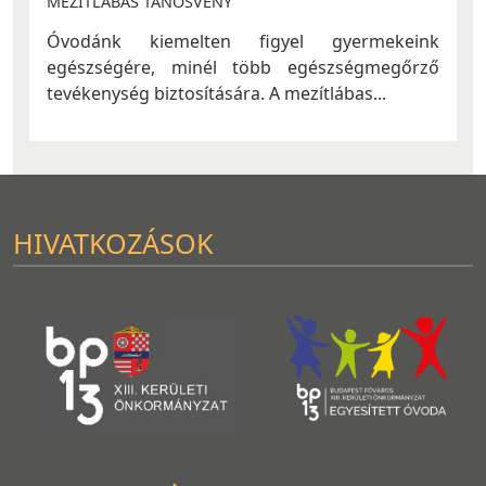
MEZÍTLÁBAS TANÖSVÉNY
Óvodánk kiemelten figyel gyermekeink
egészségére, minél több egészségmegőrző
tevékenység biztosítására. A mezítlábas...
HIVATKOZÁSOK