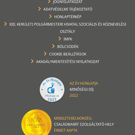
JOGNYILATKOZAT
ADATVÉDELMI TÁJÉKOZTATÓ
HONLAPTÉRKÉP
XIII. KERÜLETI POLGÁRMESTERI HIVATAL SZOCIÁLIS ÉS KÖZNEVELÉSI
OSZTÁLY
IMFK
BÖLCSÖDÉK
COOKIE BEÁLLÍTÁSOK
AKADÁLYMENTESÍTÉSI NYILATKOZAT
AZ ÉV HONLAPJA
MINŐSÉGI DÍJ
2022
MINISZTERELNÖKSÉG:
CSALÁDBARÁT SZOLGÁLTATÓ HELY
ÉRMET KAPTA