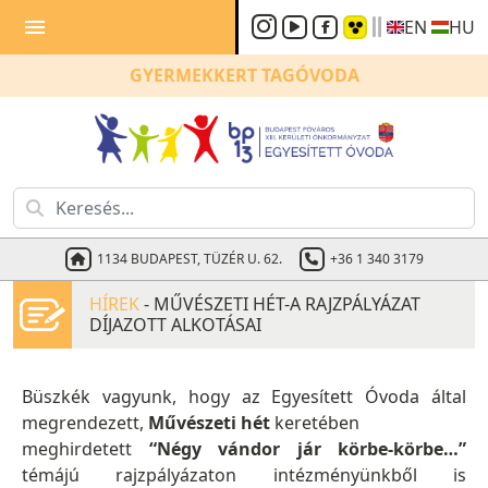
menu
EN
HU
GYERMEKKERT
TAGÓVODA
1134 BUDAPEST, TÜZÉR U. 62.
+36 1 340 3179
HÍREK
- MŰVÉSZETI HÉT-A RAJZPÁLYÁZAT
DÍJAZOTT ALKOTÁSAI
Büszkék vagyunk, hogy az Egyesített Óvoda által
megrendezett,
Művészeti hét
keretében
meghirdetett
“Négy vándor jár körbe-körbe…”
témájú rajzpályázaton intézményünkből is