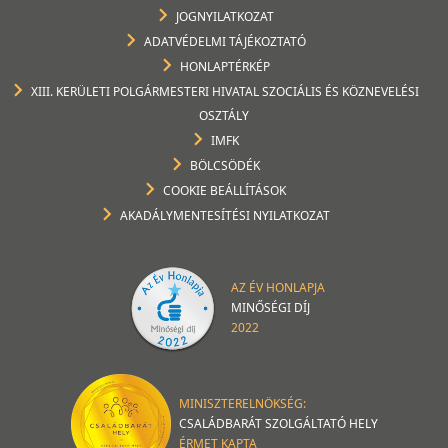
JOGNYILATKOZAT
ADATVÉDELMI TÁJÉKOZTATÓ
HONLAPTÉRKÉP
XIII. KERÜLETI POLGÁRMESTERI HIVATAL SZOCIÁLIS ÉS KÖZNEVELÉSI
OSZTÁLY
IMFK
BÖLCSÖDÉK
COOKIE BEÁLLÍTÁSOK
AKADÁLYMENTESÍTÉSI NYILATKOZAT
AZ ÉV HONLAPJA
MINŐSÉGI DÍJ
2022
MINISZTERELNÖKSÉG:
CSALÁDBARÁT SZOLGÁLTATÓ HELY
ÉRMET KAPTA