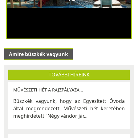
Amire büszkék vagyunk
TOVÁBBI HÍREINK
MŰVÉSZETI HÉT-A RAJZPÁLYÁZA...
Büszkék vagyunk, hogy az Egyesített Óvoda
által megrendezett, Művészeti hét keretében
meghirdetett “Négy vándor jár...