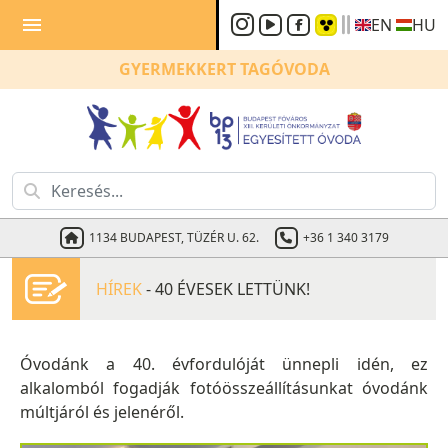
menu
EN
HU
GYERMEKKERT
TAGÓVODA
1134 BUDAPEST, TÜZÉR U. 62.
+36 1 340 3179
HÍREK
- 40 ÉVESEK LETTÜNK!
Óvodánk a 40. évfordulóját ünnepli idén, ez
alkalomból fogadják fotóösszeállításunkat óvodánk
múltjáról és jelenéről.