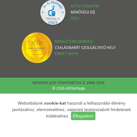
AZ ÉV HONLAPJA
MINŐSÉGI DÍJ
2022
MINISZTERELNÖKSÉG:
CSALÁDBARÁT SZOLGÁLTATÓ HELY
ÉRMET KAPTA
MINDEN JOG FENNTARTVA © 2008-2026
© 2026 ADVantage
Weboldalunk
cookie-kat
használ a felhasználói élmény
javításához, elemzésekhez, valamint testreszabott hirdetések
küldéséhez.
Elfogadom