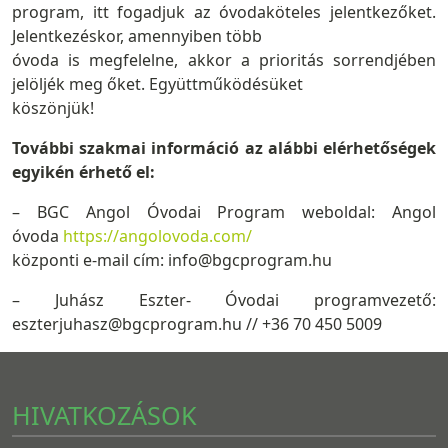
program, itt fogadjuk az óvodaköteles jelentkezőket.
Jelentkezéskor, amennyiben több
óvoda is megfelelne, akkor a prioritás sorrendjében
jelöljék meg őket. Együttműködésüket
köszönjük!
További szakmai információ az alábbi elérhetőségek
egyikén érhető el:
– BGC Angol Óvodai Program weboldal: Angol
óvoda
https://angolovoda.com/
központi e-mail cím: info@bgcprogram.hu
– Juhász Eszter- Óvodai programvezető:
eszterjuhasz@bgcprogram.hu // +36 70 450 5009
HIVATKOZÁSOK