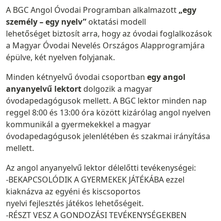
A BGC Angol Óvodai Programban alkalmazott
„egy
személy – egy nyelv”
oktatási modell
lehetőséget biztosít arra, hogy az óvodai foglalkozások
a Magyar Óvodai Nevelés Országos Alapprogramjára
épülve, két nyelven folyjanak.
Minden kétnyelvű óvodai csoportban
egy angol
anyanyelvű lektort
dolgozik a magyar
óvodapedagógusok mellett. A BGC lektor minden nap
reggel 8:00 és 13:00 óra között kizárólag angol nyelven
kommunikál a gyermekekkel a magyar
óvodapedagógusok jelenlétében és szakmai irányítása
mellett.
Az angol anyanyelvű lektor délelőtti tevékenységei:
-BEKAPCSOLÓDIK A GYERMEKEK JÁTÉKÁBA ezzel
kiaknázva az egyéni és kiscsoportos
nyelvi fejlesztés játékos lehetőségeit.
-RÉSZT VESZ A GONDOZÁSI TEVÉKENYSÉGEKBEN