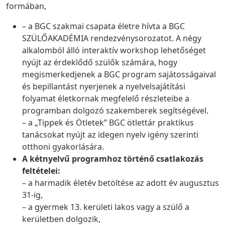
formában,
– a BGC szakmai csapata életre hívta a BGC
SZÜLŐAKADÉMIA rendezvénysorozatot. A négy
alkalomból álló interaktív workshop lehetőséget
nyújt az érdeklődő szülők számára, hogy
megismerkedjenek a BGC program sajátosságaival
és bepillantást nyerjenek a nyelvelsajátítási
folyamat életkornak megfelelő részleteibe a
programban dolgozó szakemberek segítségével.
– a „Tippek és Ötletek” BGC ötlettár praktikus
tanácsokat nyújt az idegen nyelv igény szerinti
otthoni gyakorlására.
A kétnyelvű programhoz történő csatlakozás
feltételei:
– a harmadik életév betöltése az adott év augusztus
31-ig,
– a gyermek 13. kerületi lakos vagy a szülő a
kerületben dolgozik,