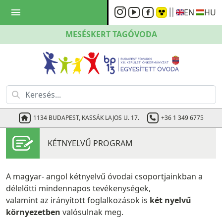
menu
EN
HU
MESÉSKERT
TAGÓVODA
1134 BUDAPEST, KASSÁK LAJOS U. 17.
+36 1 349 6775
KÉTNYELVŰ PROGRAM
A magyar- angol kétnyelvű óvodai csoportjainkban a
délelőtti mindennapos tevékenységek,
valamint az irányított foglalkozások is
két nyelvű
környezetben
valósulnak meg.