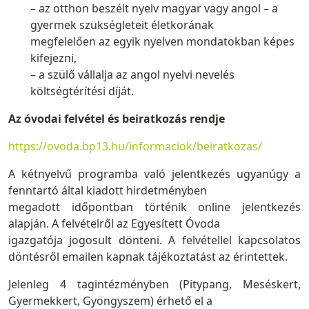
– az otthon beszélt nyelv magyar vagy angol – a
gyermek szükségleteit életkorának
megfelelően az egyik nyelven mondatokban képes
kifejezni,
– a szülő vállalja az angol nyelvi nevelés
költségtérítési díját.
Az óvodai felvétel és beiratkozás rendje
https://ovoda.bp13.hu/informaciok/beiratkozas/
A kétnyelvű programba való jelentkezés ugyanúgy a
fenntartó által kiadott hirdetményben
megadott időpontban történik online jelentkezés
alapján. A felvételről az Egyesített Óvoda
igazgatója jogosult dönteni. A felvétellel kapcsolatos
döntésről emailen kapnak tájékoztatást az érintettek.
Jelenleg 4 tagintézményben (Pitypang, Meséskert,
Gyermekkert, Gyöngyszem) érhető el a