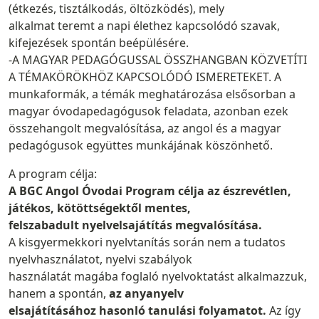
(étkezés, tisztálkodás, öltözködés), mely
alkalmat teremt a napi élethez kapcsolódó szavak,
kifejezések spontán beépülésére.
-A MAGYAR PEDAGÓGUSSAL ÖSSZHANGBAN KÖZVETÍTI
A TÉMAKÖRÖKHÖZ KAPCSOLÓDÓ ISMERETEKET. A
munkaformák, a témák meghatározása elsősorban a
magyar óvodapedagógusok feladata, azonban ezek
összehangolt megvalósítása, az angol és a magyar
pedagógusok együttes munkájának köszönhető.
A program célja:
A BGC Angol Óvodai Program célja az észrevétlen,
játékos, kötöttségektől mentes,
felszabadult nyelvelsajátítás megvalósítása.
A kisgyermekkori nyelvtanítás során nem a tudatos
nyelvhasználatot, nyelvi szabályok
használatát magába foglaló nyelvoktatást alkalmazzuk,
hanem a spontán,
az anyanyelv
elsajátításához hasonló tanulási folyamatot.
Az így