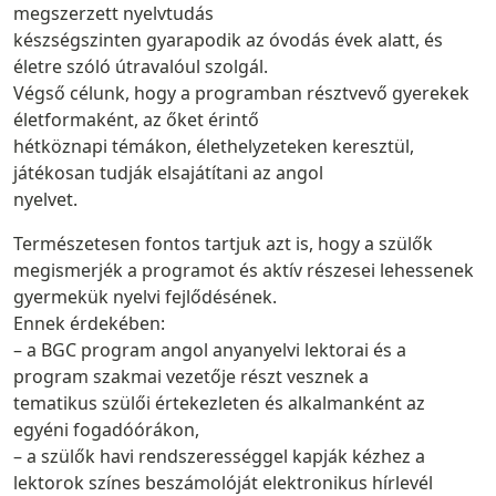
megszerzett nyelvtudás
készségszinten gyarapodik az óvodás évek alatt, és
életre szóló útravalóul szolgál.
Végső célunk, hogy a programban résztvevő gyerekek
életformaként, az őket érintő
hétköznapi témákon, élethelyzeteken keresztül,
játékosan tudják elsajátítani az angol
nyelvet.
Természetesen fontos tartjuk azt is, hogy a szülők
megismerjék a programot és aktív részesei lehessenek
gyermekük nyelvi fejlődésének.
Ennek érdekében:
– a BGC program angol anyanyelvi lektorai és a
program szakmai vezetője részt vesznek a
tematikus szülői értekezleten és alkalmanként az
egyéni fogadóórákon,
– a szülők havi rendszerességgel kapják kézhez a
lektorok színes beszámolóját elektronikus hírlevél