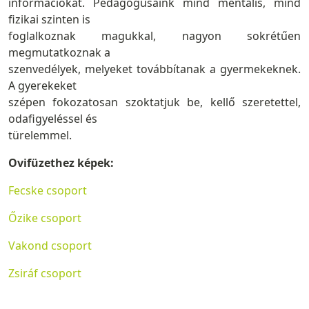
információkat. Pedagógusaink mind mentális, mind
fizikai szinten is
foglalkoznak magukkal, nagyon sokrétűen
megmutatkoznak a
szenvedélyek, melyeket továbbítanak a gyermekeknek.
A gyerekeket
szépen fokozatosan szoktatjuk be, kellő szeretettel,
odafigyeléssel és
türelemmel.
Ovifüzethez képek:
Fecske csoport
Őzike csoport
Vakond csoport
Zsiráf csoport