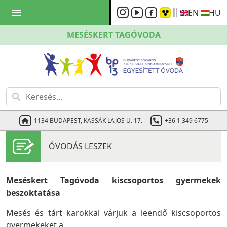
menu
EN
HU
MESÉSKERT
TAGÓVODA
1134 BUDAPEST, KASSÁK LAJOS U. 17.
+36 1 349 6775
ÓVODÁS LESZEK
Meséskert Tagóvoda kiscsoportos gyermekek
beszoktatása
Mesés és tárt karokkal várjuk a leendő kiscsoportos
gyermekeket a