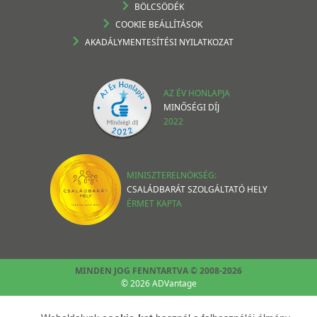
BÖLCSÖDÉK
COOKIE BEÁLLÍTÁSOK
AKADÁLYMENTESÍTÉSI NYILATKOZAT
AZ ÉV HONLAPJA
MINŐSÉGI DÍJ
2022
MINISZTERELNÖKSÉG:
CSALÁDBARÁT SZOLGÁLTATÓ HELY
ÉRMET KAPTA
MINDEN JOG FENNTARTVA © 2008-2026
© 2026 ADVantage