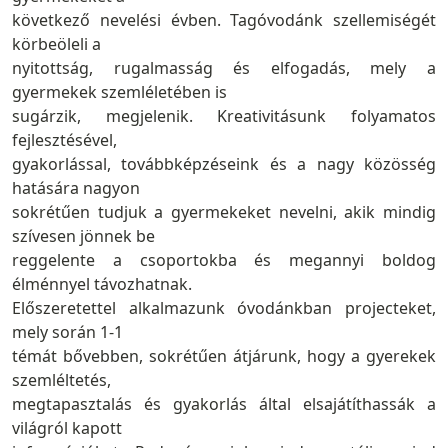
következő nevelési évben. Tagóvodánk szellemiségét
körbeöleli a
nyitottság, rugalmasság és elfogadás, mely a
gyermekek szemléletében is
sugárzik, megjelenik. Kreativitásunk folyamatos
fejlesztésével,
gyakorlással, továbbképzéseink és a nagy közösség
hatására nagyon
sokrétűen tudjuk a gyermekeket nevelni, akik mindig
szívesen jönnek be
reggelente a csoportokba és megannyi boldog
élménnyel távozhatnak.
Előszeretettel alkalmazunk óvodánkban projecteket,
mely során 1-1
témát bővebben, sokrétűen átjárunk, hogy a gyerekek
szemléltetés,
megtapasztalás és gyakorlás által elsajátíthassák a
világról kapott