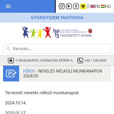
menu
EN
HU
GYÖNGYSZEM
TAGÓVODA
1138 BUDAPEST, GYÖNGYÖSI SÉTÁNY 5.
+36 1 239 4509
HÍREK
- NEVELÉS NÉLKÜLI MUNKANAPOK
2024/25
Tervezett nevelés nélküli munkanapok
2024.10.14.
2025.01.17.