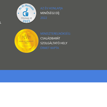
AZ ÉV HONLAPJA
MINŐSÉGI DÍJ
2022
L
MINISZTERELNÖKSÉG:
CSALÁDBARÁT
SZOLGÁLTATÓ HELY
ÉRMET KAPTA