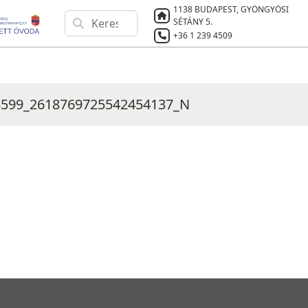
1138 BUDAPEST, GYÖNGYÖSI
SÉTÁNY 5.
+36 1 239 4509
8599_2618769725542454137_N