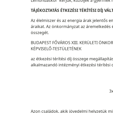
Lemondáskor kérjük, közöljék a gyermek n
TÁJÉKOZTATÁS ÉTKEZÉSI TÉRÍTÉSI DÍJ V
Az élelmiszer és az energia árak jelentős 
áraikat. Az önkormányzat az áremelkedés él
összegét.
BUDAPEST FŐVÁROS XIII. KERÜLETI ÖNK
KÉPVISELŐ-TESTÜLETÉNEK
az étkezési térítési díj összege megállapít
alkalmazandó intézményi étkezési térítési d
3
Azon családok, akik jövedelmi helyzetük mia