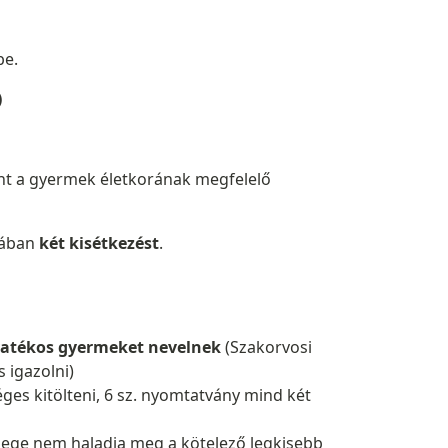
be.
)
sként a gyermek életkorának megfelelő
jában
két kisétkezést
.
gyatékos gyermeket nevelnek
(Szakorvosi
 igazolni)
éges kitölteni, 6 sz. nyomtatvány mind két
ege nem haladja meg a kötelező legkisebb