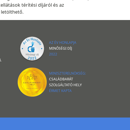
átások térítési díjáról és az
letölthető.
AZ ÉV HONLAPJA
MINŐSÉGI DÍJ
2022
L
MINISZTERELNÖKSÉG:
CSALÁDBARÁT
SZOLGÁLTATÓ HELY
ÉRMET KAPTA