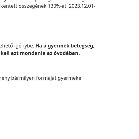
kkentett összegének 130%-át: 2023.12.01-
ehető igénybe.
Ha a gyermek betegség,
 kell azt mondania az óvodában.
ezmény bármilyen formáját gyermeke