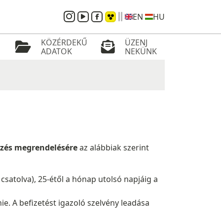
EN
HU
KÖZÉRDEKŰ
ÜZENJ
ADATOK
NEKÜNK
tkezés megrendelésére
az alábbiak szerint
 csatolva), 25-étől a hónap utolsó napjáig a
ie. A befizetést igazoló szelvény leadása