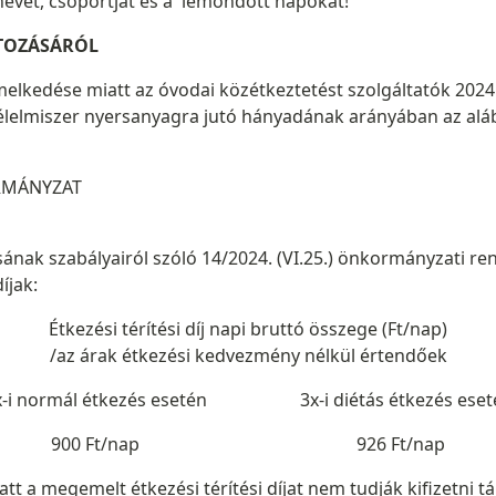
evét, csoportját és a lemondott napokat!
ÁLTOZÁSÁRÓL
emelkedése miatt az óvodai közétkeztetést szolgáltatók 202
elmiszer nyersanyagra jutó hányadának arányában az alábbia
ORMÁNYZAT
ásának szabályairól szóló 14/2024. (VI.25.) önkormányzati re
íjak:
Étkezési térítési díj napi bruttó összege (Ft/nap)
/az árak étkezési kedvezmény nélkül értendőek
x-i normál étkezés esetén 3x-i diétás étkezés eset
900 Ft/nap 926 Ft/nap
tt a megemelt étkezési térítési díjat nem tudják kifizetni t