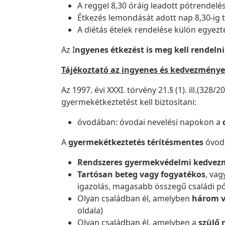
A reggel 8,30 óráig leadott pótrendelés
Étkezés lemondását adott nap 8,30-ig 
A diétás ételek rendelése külön egyezte
Az I
ngyenes étkezést is meg kell rendelni
Tájékoztató az ingyenes és kedvezményes
Az 1997. évi XXXI. törvény 21.§ (1). ill.(32
gyermekétkeztetést kell biztosítani:
óvodában: óvodai nevelési napokon a
A
gyermekétkeztetés térítésmentes
óvod
Rendszeres gyermekvédelmi kedvez
Tartósan beteg vagy fogyatékos
, va
igazolás, magasabb összegű családi pó
Olyan családban él, amelyben
három v
oldala)
Olyan családban él, amelyben a
szülő 