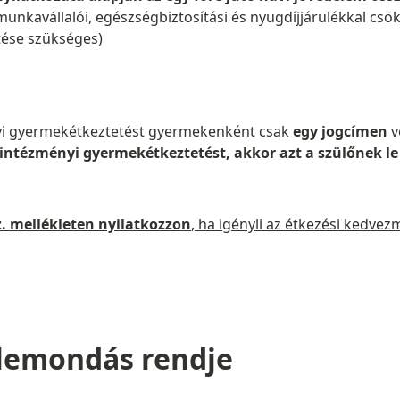
nkavállalói, egészségbiztosítási és nyugdíjjárulékkal csö
öltése szükséges)
yi gyermekétkeztetést gyermekenként csak
egy jogcímen
v
intézményi gyermekétkeztetést, akkor azt a szülőnek le
z. mellékleten nyilatkozzon
, ha igényli az étkezési kedv
 lemondás rendje