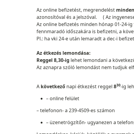
Az online befizetést, megrendelést
minden 
azonosítóval és a jelszóval. ( Az ingyenese
Az online befizetés minden hónap 01-24-ig 
fennmaradó időszakára is befizetni, a köv
Pl.: ha vki 24-e után lemaradt a dec-i befize
Az étkezés lemondása:
Reggel 8,30-ig
lehet lemondani a következ
Az aznapra szóló lemondást nem tudjuk elf
30
A
következő
napi étkezést reggel
8
-ig le
– online felület
– telefonon- a 239-4509-es számon
– üzenetrögzítőn- ugyanezen a telef