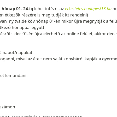
hónap 01- 24-ig
lehet intézni az
etkeztetes.budapest13.hu
ho
n étkezők részére is meg tudják itt rendelni)
van nyitva,de köv.hónap 01-én mikor újra megnyitják a felü
etkező hónappal együtt.
tésről : dec.01-én újra elérhető az online felület, akkor dec-r
ő napot/napokat.
ogadni, mivel az ételt nem saját konyháról kapják a gyerm
het lemondani:
onszámon