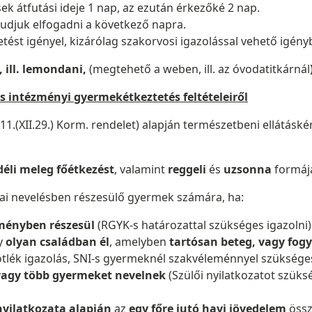
ek átfutási ideje 1 nap, az ezután érkezőké 2 nap.
tudjuk elfogadni a következő napra.
tést igényel, kizárólag szakorvosi igazolással vehető igény
, ill. lemondani,
(megtehető a weben, ill. az óvodatitkárnál
 intézményi gyermekétkeztetés feltételeiről
8/2011.(XII.29.) Korm. rendelet) alapján természetbeni ellátá
déli meleg főétkezést
, valamint
reggeli
és
uzsonna
formá
ai nevelésben részesülő gyermek számára, ha:
ményben részesül
(RGYK-s határozattal szükséges igazolni)
gy
olyan családban él
, amelyben
tartósan beteg, vagy fo
tlék igazolás, SNI-s gyermeknél szakvéleménnyel szükséges
agy több gyermeket nevelnek
(Szülői nyilatkozatot szüks
nyilatkozata alapján
az
egy főre jutó havi jövedelem
össz