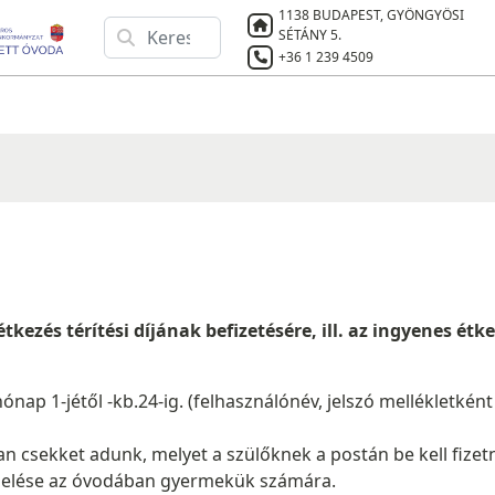
1138 BUDAPEST, GYÖNGYÖSI
SÉTÁNY 5.
+36 1 239 4509
étkezés térítési díjának befizetésére, ill. az ingyenes é
ónap 1-jétől -kb.24-ig. (felhasználónév, jelszó mellékletként
n csekket adunk, melyet a szülőknek a postán be kell fizetn
delése az óvodában gyermekük számára.