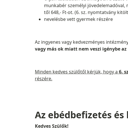
munkabér személyi jövedelemadóval, mu
től 648,- Ft-ot. (6. sz. nyomtatvány kit
nevelésbe vett gyermek részére
Az ingyenes vagy kedvezményes intézmén
vagy más ok miatt nem veszi igénybe az 
Minden kedves szülőtől kérjük, hogy a
6. s
részére.
Az ebédbefizetés és
Kedves Szülők!