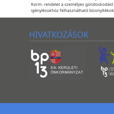
Korm. rendelet a személyes gondoskodást ny
igénylésükhöz felhasználható bizonyítékokró
HIVATKOZÁSOK