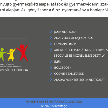
újtó gyermekjóléti alapellátások és gyermekvédelmi szakell
l alapján. Az igényléshez a 6. sz. nyomtatvány a honlapról 
JOGNYILATKOZAT
ADATVÉDELMI TÁJÉKOZTATÓ
HONLAPTÉRKÉP
XIII. KERÜLETI POLGÁRMESTERI HIVATA
SZOCIÁLIS ÉS KÖZNEVELÉSI OSZTÁLY
IMFK
BÖLCSÖDÉK
COOKIE BEÁLLÍTÁSOK
AKADÁLYMENTESÍTÉSI NYILATKOZAT
MINDEN JOG FENNTARTVA © 2008-2026
© 2026 ADVantage