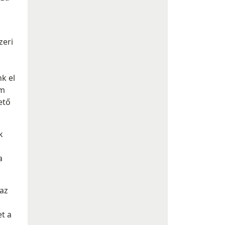
zeri
k el
em
ető
k
a
 az
t a