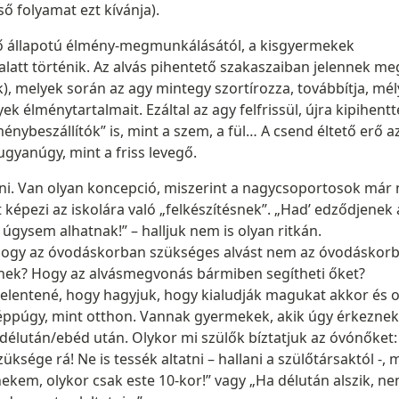
ső folyamat ezt kívánja).
ző állapotú élmény-megmunkálásától, a kisgyermekek
latt történik. Az alvás pihentető szakaszaiban jelennek me
, melyek során az agy mintegy szortírozza, továbbítja, mély
k élménytartalmait. Ezáltal az agy felfrissül, újra kipihentt
énybeszállítók” is, mint a szem, a fül… A csend éltető erő a
ugyanúgy, mint a friss levegő.
i. Van olyan koncepció, miszerint a nagycsoportosok már n
t képezi az iskolára való „felkészítésnek”. „Had’ edződjenek 
úgysem alhatnak!” – halljuk nem is olyan ritkán.
hogy az óvodáskorban szükséges alvást nem az óvodáskor
knek? Hogy az alvásmegvonás bármiben segítheti őket?
jelentené, hogy hagyjuk, hogy kialudják magukat akkor és o
éppúgy, mint otthon. Vannak gyermekek, akik úgy érkeznek
élután/ebéd után. Olykor mi szülők bíztatjuk az óvónőket:
üksége rá! Ne is tessék altatni – hallani a szülőtársaktól -, 
ekem, olykor csak este 10-kor!” vagy „Ha délután alszik, n