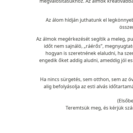
megvalósításukhoz. Az álmok kreatívabbá,
Az álom hídján juthatunk el legkönny
össze
Az álmok megérkezését segítik a meleg, puha
időt nem sajnáló, „ráérős”, megnyugtató
hogyan is szeretnének elaludni, ha sze
engedik őket addig aludni, ameddig jól es
Ha nincs sürgetés, sem otthon, sem az óv
alig befolyásolja az esti alvás időtarta
(Elsőbe
Teremtsük meg, és kérjük szá