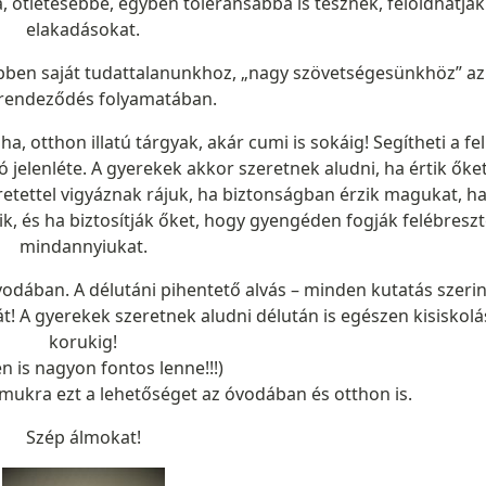
 ötletesebbé, egyben toleránsabbá is tesznek, feloldhatják
elakadásokat.
ebben saját tudattalanunkhoz, „nagy szövetségesünkhöz” az
rendeződés folyamatában.
, otthon illatú tárgyak, akár cumi is sokáig! Segítheti a fe
 jelenléte. A gyerekek akkor szeretnek aludni, ha értik őket
retettel vigyáznak rájuk, ha biztonságban érzik magukat, h
ik, és ha biztosítják őket, hogy gyengéden fogják felébreszt
mindannyiukat.
odában. A délutáni pihentető alvás – minden kutatás szerin
mát! A gyerekek szeretnek aludni délután is egészen kisiskolá
korukig!
n is nagyon fontos lenne!!!)
mukra ezt a lehetőséget az óvodában és otthon is.
Szép álmokat!