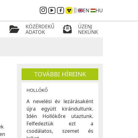
EN
HU
KÖZÉRDEKŰ
ÜZENJ
ADATOK
NEKÜNK
TOVÁBBI HÍREINK
HOLLÓKŐ
A nevelési év lezárásaként
újra együtt kirándultunk.
Idén Hollókőre utaztunk.
Felfedeztük ezt a
ek
csodálatos, szemet és
den