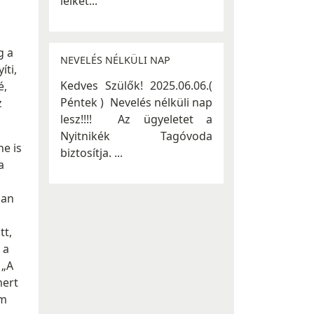
lelket...
g a
NEVELÉS NÉLKÜLI NAP
íti,
Kedves Szülők! 2025.06.06.(
é,
Péntek ) Nevelés nélküli nap
z
lesz!!!! Az ügyeletet a
Nyitnikék Tagóvoda
e is
biztosítja. ...
a
ban
tt,
 a
 „A
mert
em