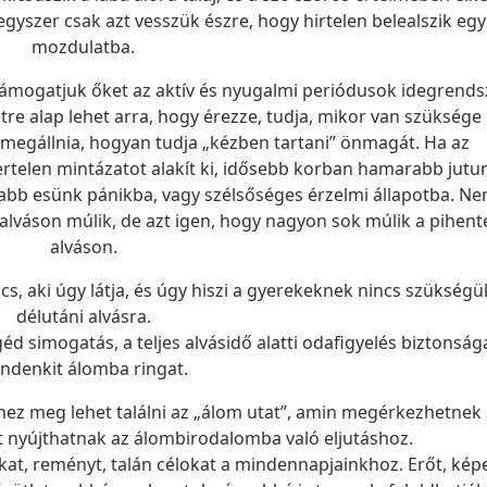
egyszer csak azt vesszük észre, hogy hirtelen belealszik egy
mozdulatba.
ámogatjuk őket az aktív és nyugalmi periódusok idegrends
tre alap lehet arra, hogy érezze, tudja, mikor van szüksége
ll megállnia, hogyan tudja „kézben tartani” önmagát. Ha az
elen mintázatot alakít ki, idősebb korban hamarabb jutun
rabb esünk pánikba, vagy szélsőséges érzelmi állapotba. N
alváson múlik, de azt igen, hogy nagyon sok múlik a pihent
alváson.
, aki úgy látja, és úgy hiszi a gyerekeknek nincs szükségü
délutáni alvásra.
simogatás, a teljes alvásidő alatti odafigyelés biztonság
ndenkit álomba ringat.
ez meg lehet találni az „álom utat”, amin megérkezhetnek
t nyújthatnak az álombirodalomba való eljutáshoz.
okat, reményt, talán célokat a mindennapjainkhoz. Erőt, képe