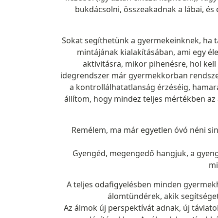
bukdácsolni, összeakadnak a lábai, és 
Sokat segíthetünk a gyermekeinknek, ha t
mintájának kialakításában, ami egy éle
aktivitásra, mikor pihenésre, hol ke
idegrendszer már gyermekkorban rendszert
a kontrollálhatatlanság érzéséig, hama
állítom, hogy mindez teljes mértékben az 
Remélem, ma már egyetlen óvó néni sincs
Gyengéd, megengedő hangjuk, a gyengéd 
mi
A teljes odafigyelésben minden gyermekh
álomtündérek, akik segítsége
Az álmok új perspektívát adnak, új távlat