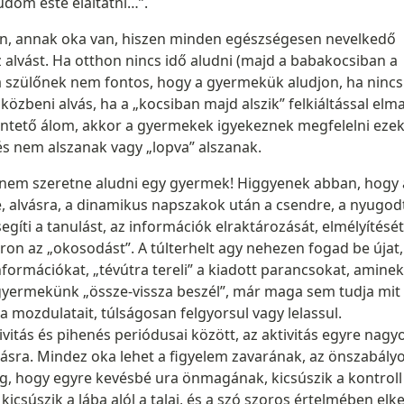
udom este elaltatni…”.
tán, annak oka van, hiszen minden egészségesen nevelkedő
z alvást. Ha otthon nincs idő aludni (majd a babakocsiban a
 a szülőnek nem fontos, hogy a gyermekük aludjon, ha nincs
zbeni alvás, ha a „kocsiban majd alszik” felkiáltással elm
entető álom, akkor a gyermekek igyekeznek megfelelni eze
és nem alszanak vagy „lopva” alszanak.
 nem szeretne aludni egy gyermek! Higgyenek abban, hogy 
alvásra, a dinamikus napszakok után a csendre, a nyugod
íti a tanulást, az információk elraktározását, elmélyítését
on az „okosodást”. A túlterhelt agy nehezen fogad be újat,
formációkat, „tévútra tereli” a kiadott parancsokat, aminek
gyermekünk „össze-vissza beszél”, már maga sem tudja mit 
 mozdulatait, túlságosan felgyorsul vagy lelassul.
ivitás és pihenés periódusai között, az aktivitás egyre nag
zásra. Mindez oka lehet a figyelem zavarának, az önszabály
eg, hogy egyre kevésbé ura önmagának, kicsúszik a kontroll
kicsúszik a lába alól a talaj, és a szó szoros értelmében elk