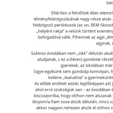
bel
Eltérően a felnőttek éber-elem
élményfeldolgozásának nagy része alvás a
feldolgozó periódusok (az un. REM fázisok)
„helyére rakja” a velünk történt eseménye
befogadóvá válik. Pihennek az agyi „élm
agynak, 
Számos óvodában nem „sikk” délután aludn
aludjanak, s ez a (téves) gondolat részé
gyerekek, az iskolában már 
Ugye egyikünk sem gondolja komolyan, 
kellene „lealudnia” a gyermekün
Az előbb említett edzés legfőképpen azt 
ahol erre szükségük van – az óvodában 
kiscsoportba, hogy otthon nem alszanak d
lányom/a fiam sose alszik délután, nincs sz
akkor nagyon nehezen alszik el otthon n