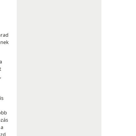
arad
knek
a
t
,
is
yobb
ozás
 a
ezd