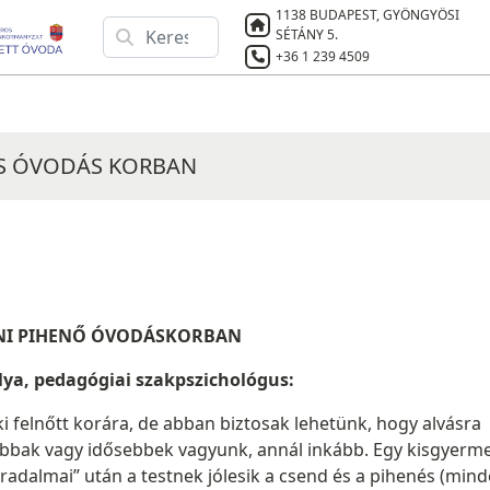
1138 BUDAPEST, GYÖNGYÖSI
SÉTÁNY 5.
+36 1 239 4509
ÉS ÓVODÁS KORBAN
NI PIHENŐ ÓVODÁSKORBAN
lya, pedagógiai szakpszichológus:
i felnőtt korára, de abban biztosak lehetünk, hogy alvásra
abbak vagy idősebbek vagyunk, annál inkább. Egy kisgyerm
fáradalmai” után a testnek jólesik a csend és a pihenés (min