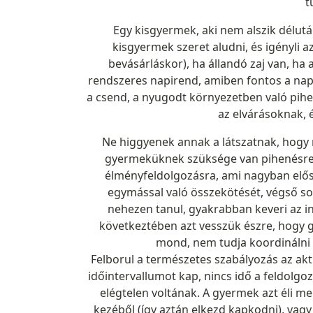
t
Egy kisgyermek, aki nem alszik délu
kisgyermek szeret aludni, és igényli a
bevásárláskor), ha állandó zaj van, ha
rendszeres napirend, amiben fontos a napkö
a csend, a nyugodt környezetben való pih
az elvárásoknak, 
Ne higgyenek annak a látszatnak, hogy
gyermeküknek szüksége van pihenésre, 
élményfeldolgozásra, ami nagyban előseg
egymással való összekötését, végső sor
nehezen tanul, gyakrabban keveri az in
következtében azt vesszük észre, hogy 
mond, nem tudja koordinálni a
Felborul a természetes szabályozás az akt
időintervallumot kap, nincs idő a feldolgo
elégtelen voltának. A gyermek azt éli m
kezéből (így aztán elkezd kapkodni), vagy 