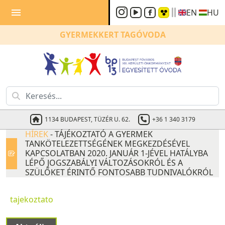
menu
EN
HU
GYERMEKKERT
TAGÓVODA
1134 BUDAPEST, TÜZÉR U. 62.
+36 1 340 3179
HÍREK
- TÁJÉKOZTATÓ A GYERMEK
TANKÖTELEZETTSÉGÉNEK MEGKEZDÉSÉVEL
KAPCSOLATBAN 2020. JANUÁR 1-JÉVEL HATÁLYBA
LÉPŐ JOGSZABÁLYI VÁLTOZÁSOKRÓL ÉS A
SZÜLŐKET ÉRINTŐ FONTOSABB TUDNIVALÓKRÓL
tajekoztato