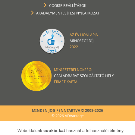
COOKIE BEÁLLÍTÁSOK
AKADÁLYMENTESÍTÉSI NYILATKOZAT
AZ ÉV HONLAPJA
MINŐSÉGI DÍJ
2022
MINISZTERELNÖKSÉG:
CSALÁDBARÁT SZOLGÁLTATÓ HELY
ÉRMET KAPTA
MINDEN JOG FENNTARTVA © 2008-2026
© 2026 ADVantage
Weboldalunk
cookie-kat
használ a felhasználói élmény