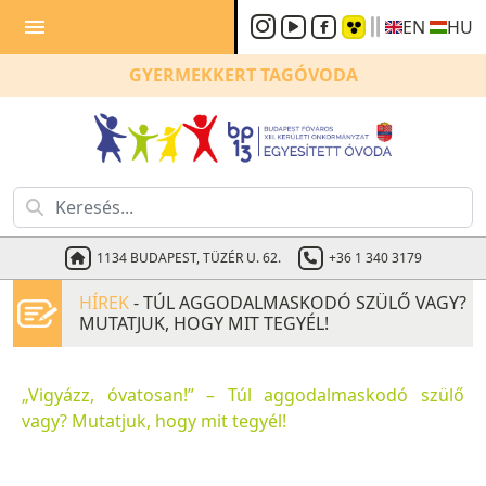
menu
EN
HU
GYERMEKKERT
TAGÓVODA
1134 BUDAPEST, TÜZÉR U. 62.
+36 1 340 3179
HÍREK
- TÚL AGGODALMASKODÓ SZÜLŐ VAGY?
MUTATJUK, HOGY MIT TEGYÉL!
„Vigyázz, óvatosan!” – Túl aggodalmaskodó szülő
vagy? Mutatjuk, hogy mit tegyél!