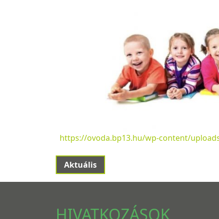
https://ovoda.bp13.hu/wp-content/upload
Aktuális
HIVATKOZÁSOK