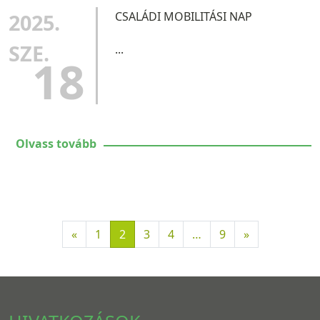
2025.
CSALÁDI MOBILITÁSI NAP
SZE.
...
18
Olvass tovább
«
1
2
3
4
…
9
»