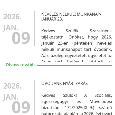
Helyszín: Budapesti Honvéd
Sportegyesület (BHSE) –
2026.
NEVELÉS NÉLKÜLI MUNKANAP-
Vívócsarnok Cím: 1134...
JANUÁR 23.
JAN.
09
Kedves Szülők! Szeretnénk
tájékoztatni Önöket, hogy 2026.
január 23-én (pénteken) nevelés
nélküli munkanapot tart óvodánk.
Az előzőleg egyeztetett ügyeletet az
Angyalkert Tagóvoda biztosít az
Olvass tovább
igénylők számára.
Együttműködésüket köszönjük! ...
2026.
ÓVODÁNK NYÁRI ZÁRÁS
JAN.
Kedves Szülők! A Szociális,
09
Egészségügyi és Művelődési
bizottság 172/2025(XII.9.) számú
határozata alapján a 2026. évi nyári