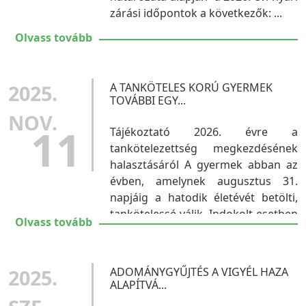
zárási időpontok a következők: ...
Olvass tovább
2025.
A TANKÖTELES KORÚ GYERMEK
TOVÁBBI EGY...
NOV.
11
Tájékoztató 2026. évre a
tankötelezettség megkezdésének
halasztásáról A gyermek abban az
évben, amelynek augusztus 31.
napjáig a hatodik életévét betölti,
tankötelessé válik. Indokolt esetben
Olvass tovább
a gyermek a szülő kérelmére és az
Oktatási Hivatal ezt támogató
döntése alapján...
2025.
ADOMÁNYGYŰJTÉS A VIGYÉL HAZA
ALAPÍTVÁ...