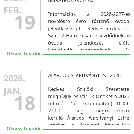
BEIRATKOZÁS / NYÍ...
FEB.
19
Információk a 2026-2027-es
nevelésre évre történő óvodai
jelentkezésről Kedves érdeklődő
Szülők! Hamarosan elkezdődnek az
óvodai jelentkezés előtti
ismerkedős programjaink. Az
Olvass tovább
óvodai felvétel, átvétel eljárásrendje
Az óvodai felvétel, átvétel
jelentkezés alapján...
2026.
ÁLARCOS ALAPÍTVÁNYI EST 2026
JAN.
Kedves Szülők! Szeretettel
18
meghívjuk és várjuk Önöket a 2026.
február 7-én (szombaton) 16:00–
22:00 óráig megrendezésre
kerülő Álarcos Alapítványi Estre,
amelyet a farsangi időszakhoz
Olvass tovább
kapcsolódva szervezünk meg.