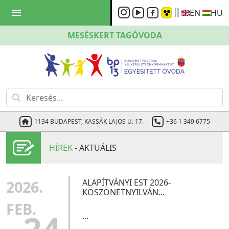
menu
EN
HU
MESÉSKERT
TAGÓVODA
1134 BUDAPEST, KASSÁK LAJOS U. 17.
+36 1 349 6775
HÍREK
- AKTUÁLIS
2026.
ALAPÍTVÁNYI EST 2026-
KÖSZÖNETNYILVÁN...
FEB.
...