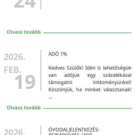
24
Olvass tovább
2026.
ADÓ 1%
FEB.
Kedves Szülők! Idén is lehetőségük
19
van adójuk egy százalékával
támogatni intézményünket!
Köszönjük, ha minket választanak!
...
Olvass tovább
2026.
ÓVODAI JELENTKEZÉS-