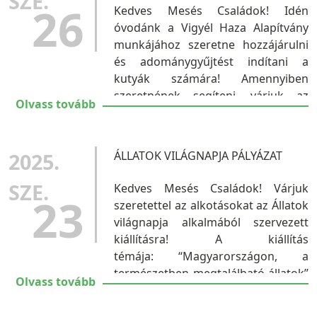
SZE.
26
Kedves Mesés Családok! Idén
óvodánk a Vigyél Haza Alapítvány
munkájához szeretne hozzájárulni
és adománygyűjtést indítani a
kutyák számára! Amennyiben
szeretnének segíteni, várjuk az
Olvass tovább
adományokat az óvodánkban.
Segítségük sokat jelent! Köszönjük!
...
2025.
ÁLLATOK VILÁGNAPJA PÁLYÁZAT
SZE.
Kedves Mesés Családok! Várjuk
23
szeretettel az alkotásokat az Állatok
világnapja alkalmából szervezett
kiállításra! A kiállítás
témája: “Magyarországon, a
természetben megtalálható állatok”
Olvass tovább
A művek beérkezési ideje:
szeptember 22 -október 3. ...