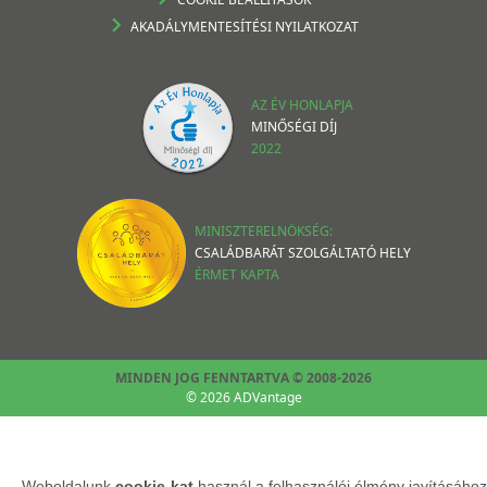
AKADÁLYMENTESÍTÉSI NYILATKOZAT
AZ ÉV HONLAPJA
MINŐSÉGI DÍJ
2022
MINISZTERELNÖKSÉG:
CSALÁDBARÁT SZOLGÁLTATÓ HELY
ÉRMET KAPTA
MINDEN JOG FENNTARTVA © 2008-2026
© 2026 ADVantage
Weboldalunk
cookie-kat
használ a felhasználói élmény javításához