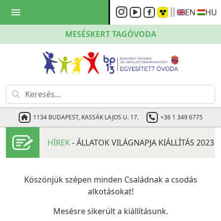
menu
EN
HU
MESÉSKERT
TAGÓVODA
1134 BUDAPEST, KASSÁK LAJOS U. 17.
+36 1 349 6775
HÍREK
- ÁLLATOK VILÁGNAPJA KIÁLLÍTÁS 2023
Köszönjük szépen minden Családnak a csodás
alkotásokat!
Mesésre sikerült a kiállításunk.