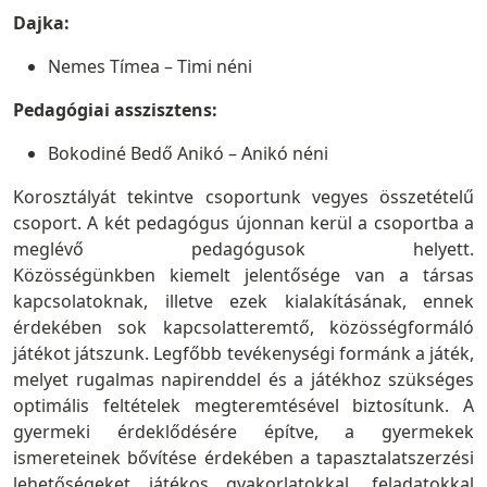
Dajka:
Nemes Tímea – Timi néni
Pedagógiai asszisztens:
Bokodiné Bedő Anikó – Anikó néni
Korosztályát tekintve csoportunk vegyes összetételű
csoport. A két pedagógus újonnan kerül a csoportba a
meglévő pedagógusok helyett.
Közösségünkben kiemelt jelentősége van a társas
kapcsolatoknak, illetve ezek kialakításának, ennek
érdekében sok kapcsolatteremtő, közösségformáló
játékot játszunk. Legfőbb tevékenységi formánk a játék,
melyet rugalmas napirenddel és a játékhoz szükséges
optimális feltételek megteremtésével biztosítunk. A
gyermeki érdeklődésére építve, a gyermekek
ismereteinek bővítése érdekében a tapasztalatszerzési
lehetőségeket játékos gyakorlatokkal, feladatokkal