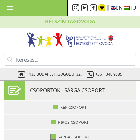
menu
EN
HU
HÉTSZÍN
TAGÓVODA
1133 BUDAPEST, GOGOL U. 32.
+36 1 340 9585
CSOPORTOK - SÁRGA CSOPORT
KÉK CSOPORT
PIROS CSOPORT
SÁRGA CSOPORT