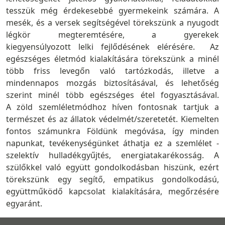
tesszük még érdekesebbé gyermekeink számára. A
mesék, és a versek segítségével törekszünk a nyugodt
légkör megteremtésére, a gyerekek
kiegyensúlyozott lelki fejlődésének elérésére. Az
egészséges életmód kialakítására törekszünk a minél
több friss levegőn való tartózkodás, illetve a
mindennapos mozgás biztosításával, és lehetőség
szerint minél több egészséges étel fogyasztásával.
A zöld szemléletmódhoz híven fontosnak tartjuk a
természet és az állatok védelmét/szeretetét. Kiemelten
fontos számunkra Földünk megóvása, így minden
napunkat, tevékenységünket áthatja ez a szemlélet -
szelektív hulladékgyűjtés, energiatakarékosság. A
szülőkkel való együtt gondolkodásban hiszünk, ezért
törekszünk egy segítő, empatikus gondolkodású,
együttműködő kapcsolat kialakítására, megőrzésére
egyaránt.