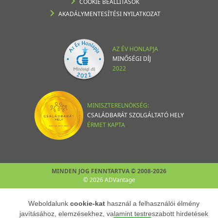
COOKIE BEÁLLÍTÁSOK
AKADÁLYMENTESÍTÉSI NYILATKOZAT
AZ ÉV HONLAPJA
MINŐSÉGI DÍJ
2022
MINISZTERELNÖKSÉG:
CSALÁDBARÁT SZOLGÁLTATÓ HELY
ÉRMET KAPTA
MINDEN JOG FENNTARTVA © 2008-2026
© 2026 ADVantage
Weboldalunk
cookie-kat
használ a felhasználói élmény
javításához, elemzésekhez, valamint testreszabott hirdetések