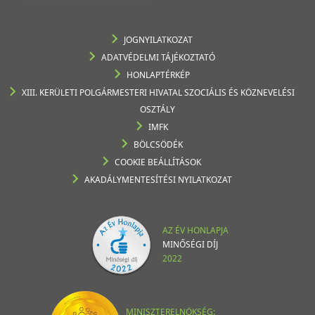
JOGNYILATKOZAT
ADATVÉDELMI TÁJÉKOZTATÓ
HONLAPTÉRKÉP
XIII. KERÜLETI POLGÁRMESTERI HIVATAL SZOCIÁLIS ÉS KÖZNEVELÉSI
OSZTÁLY
IMFK
BÖLCSÖDÉK
COOKIE BEÁLLÍTÁSOK
AKADÁLYMENTESÍTÉSI NYILATKOZAT
AZ ÉV HONLAPJA
MINŐSÉGI DÍJ
2022
MINISZTERELNÖKSÉG: