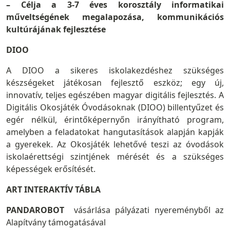
– Célja a 3-7 éves korosztály informatikai
műveltségének megalapozása, kommunikációs
kultúrájának fejlesztése
DIOO
A DIOO a sikeres iskolakezdéshez szükséges
készségeket játékosan fejlesztő eszköz; egy új,
innovatív, teljes egészében magyar digitális fejlesztés. A
Digitális Okosjáték Óvodásoknak (DIOO) billentyűzet és
egér nélkül, érintőképernyőn irányítható program,
amelyben a feladatokat hangutasítások alapján kapják
a gyerekek. Az Okosjáték lehetővé teszi az óvodások
iskolaérettségi szintjének mérését és a szükséges
képességek erősítését.
ART INTERAKTÍV TÁBLA
PANDAROBOT
vásárlása pályázati nyereményből az
Alapítvány támogatásával