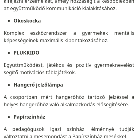
kifejezni érzelmeiket, amely hozzásegít a későbbiekben
az együttműködő kommunikáció kialakításához.
Okoskocka
Komplex eszközrendszer a gyermekek mentális
képességeinek maximális kibontakozásához.
PLUKKIDO
Együttműködést, játékos és pozitív gyermeknevelést
segítő motivációs táblajátékok.
Hangerő jelzőlámpa
A csoportban mért hangerőhöz tartozó jelzéssel a
helyes hangerőhöz való alkalmazkodás elősegítésére.
Papírszínház
A pedagógusok igazi színházi élménnyé tudják
változtatni a mesemondást a Papírszínház-mesékkel.