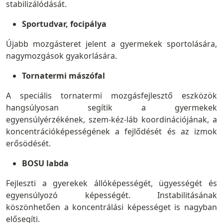
stabilizálódását.
Sportudvar, focipálya
Újabb mozgásteret jelent a gyermekek sportolására,
nagymozgások gyakorlására.
Tornatermi mászófal
A speciális tornatermi mozgásfejlesztő eszközök
hangsúlyosan segítik a gyermekek
egyensúlyérzékének, szem-kéz-láb koordinációjának, a
koncentrációképességének a fejlődését és az izmok
erősödését.
BOSU labda
Fejleszti a gyerekek állóképességét, ügyességét és
egyensúlyozó képességét. Instabilitásának
köszönhetően a koncentrálási képességet is nagyban
elősegíti.