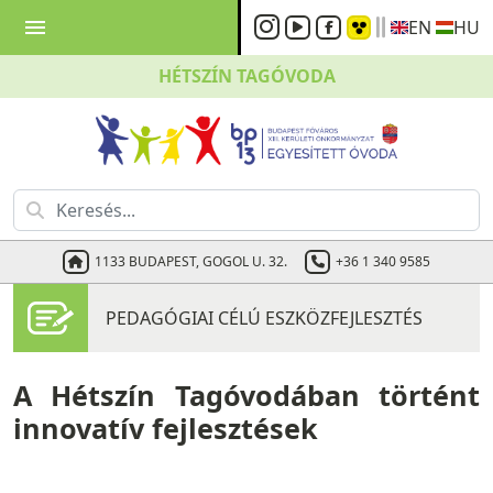
menu
EN
HU
HÉTSZÍN
TAGÓVODA
1133 BUDAPEST, GOGOL U. 32.
+36 1 340 9585
PEDAGÓGIAI CÉLÚ ESZKÖZFEJLESZTÉS
A Hétszín Tagóvodában történt
innovatív fejlesztések