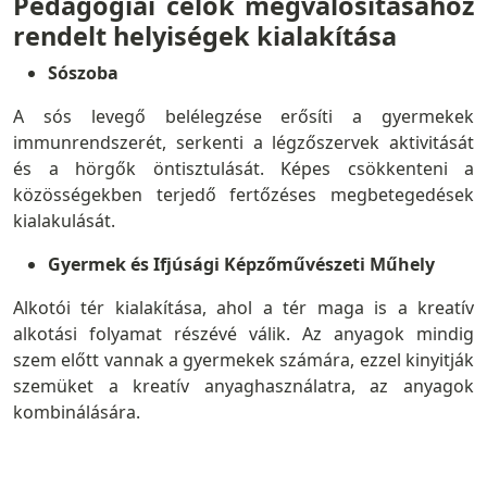
Pedagógiai célok megvalósításához
rendelt helyiségek kialakítása
Sószoba
A sós levegő belélegzése erősíti a gyermekek
immunrendszerét, serkenti a légzőszervek aktivitását
és a hörgők öntisztulását. Képes csökkenteni a
közösségekben terjedő fertőzéses megbetegedések
kialakulását.
Gyermek és Ifjúsági Képzőművészeti Műhely
Alkotói tér kialakítása, ahol a tér maga is a kreatív
alkotási folyamat részévé válik. Az anyagok mindig
szem előtt vannak a gyermekek számára, ezzel kinyitják
szemüket a kreatív anyaghasználatra, az anyagok
kombinálására.